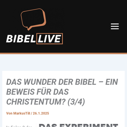
Zum
Inhalt
springen
DAS WUNDER DER BIBEL – EIN
BEWEIS FÜR DAS
CHRISTENTUM? (3/4)
Von
MarkusTill
/
26.1.2025