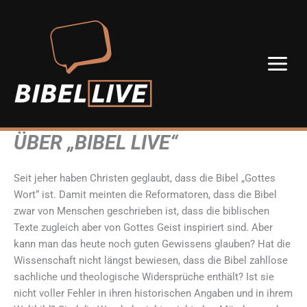
Zum
Inhalt
springen
ÜBER „BIBEL LIVE“
Seit jeher haben Christen geglaubt, dass die Bibel „Gottes
Wort“ ist. Damit meinten die Reformatoren, dass die Bibel
zwar von Menschen geschrieben ist, dass die biblischen
Texte zugleich aber von Gottes Geist inspiriert sind. Aber
kann man das heute noch guten Gewissens glauben? Hat die
Wissenschaft nicht längst bewiesen, dass die Bibel zahllose
sachliche und theologische Widersprüche enthält? Ist sie
nicht voller Fehler in ihren historischen Angaben und in ihrem